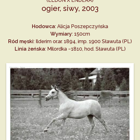
(ELDON X ENDERA)
ogier, siwy, 2003
Hodowca
: Alicja Poszepczyńska
Wymiary
: 150cm
Ród męski
: Ilderim or.ar. 1894, imp. 1900 Sławuta (PL)
Linia żeńska
: Milordka ~1810, hod. Sławuta (PL)