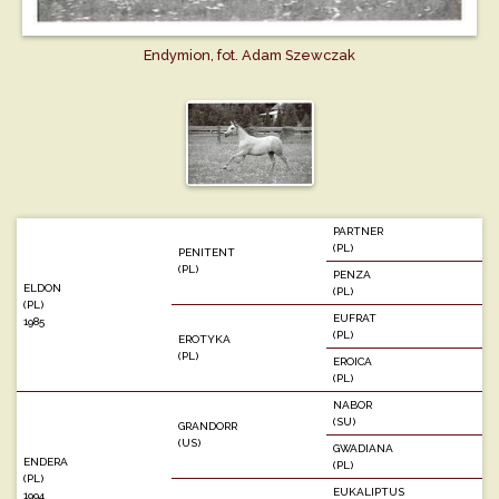
Endymion, fot. Adam Szewczak
PARTNER
(PL)
PENITENT
(PL)
PENZA
ELDON
(PL)
(PL)
EUFRAT
1985
(PL)
EROTYKA
(PL)
EROICA
(PL)
NABOR
(SU)
GRANDORR
(US)
GWADIANA
ENDERA
(PL)
(PL)
EUKALIPTUS
1994